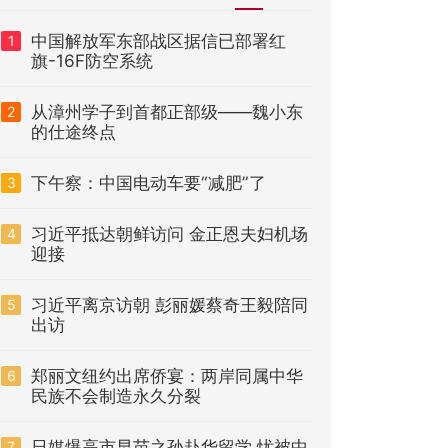
中国解放军东部战区据信已部署红
1
旗-16F防空系统
从漳州学子到首都正部级——魏小东
2
的仕途终点
下午察：中国电动车要“减肥”了
3
习近平抵达朝鲜访问 金正恩夫妇机场
4
迎接
习近平离京访朝 彭丽媛蔡奇王毅陪同
5
出访
郑丽文纽约出席侨宴：两岸同属中华
6
民族不会制造永久分裂
日媒爆高市早苗之孙赴华留学 忧被中
7