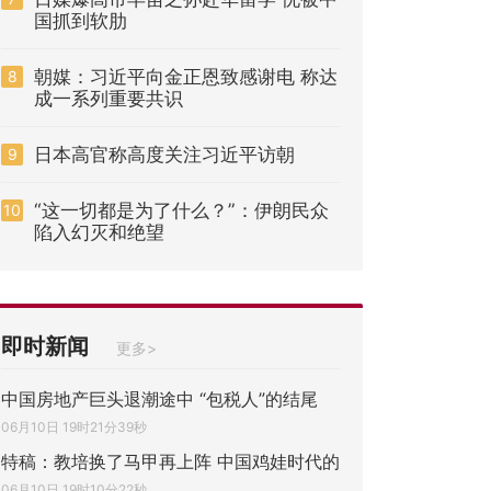
国抓到软肋
朝媒：习近平向金正恩致感谢电 称达
8
成一系列重要共识
日本高官称高度关注习近平访朝
9
“这一切都是为了什么？”：伊朗民众
10
陷入幻灭和绝望
即时新闻
更多>
中国房地产巨头退潮途中 “包税人”的结尾
06月10日 19时21分39秒
特稿：教培换了马甲再上阵 中国鸡娃时代的
06月10日 19时10分22秒