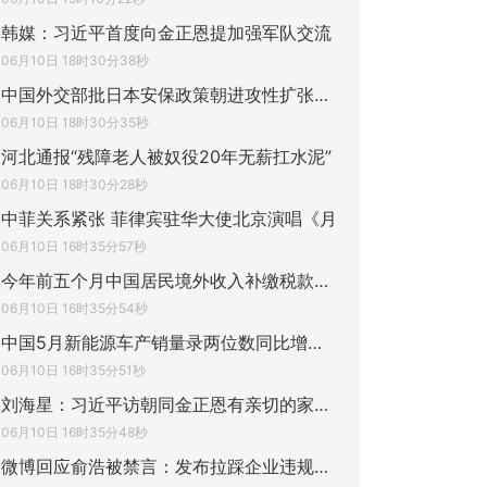
韩媒：习近平首度向金正恩提加强军队交流
06月10日 18时30分38秒
中国外交部批日本安保政策朝进攻性扩张性方
06月10日 18时30分35秒
河北通报“残障老人被奴役20年无薪扛水泥”
06月10日 18时30分28秒
中菲关系紧张 菲律宾驻华大使北京演唱《月
06月10日 16时35分57秒
今年前五个月中国居民境外收入补缴税款过百
06月10日 16时35分54秒
中国5月新能源车产销量录两位数同比增长 出
06月10日 16时35分51秒
刘海星：习近平访朝同金正恩有亲切的家庭式
06月10日 16时35分48秒
微博回应俞浩被禁言：发布拉踩企业违规内容