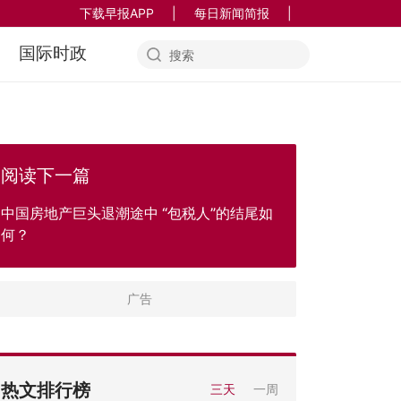
下载早报APP
|
每日新闻简报
|
国际时政
阅读下一篇
中国房地产巨头退潮途中 “包税人”的结尾如
何？
热文排行榜
三天
一周