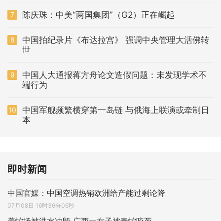
陈庆珠：中美“两国集团”（G2）正在崛起
7
中国拍纪录片《布达拉宫》 强调中央管理大活佛转
8
世
中国人大通报蒋方舟论文造假问题：未发现学术不
9
端行为
中国军舰频繁横穿第一岛链 与俄海上联演或牵制日
10
本
即时新闻
中国官媒：中国空调热销欧洲给产能过剩论降
07月08日 16时36分06秒