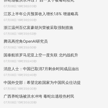
养蛇场被洪水冲毁 广西一女子被毒蛇咬死
07月08日 16时36分03秒
江苏上半年公共预算收入增长1.8% 增速略高
07月08日 16时36分00秒
浙江温州百亿富豪胡兴荣被采取强制措施
07月08日 16时35分53秒
腾讯再挖角OpenAI研究员
07月08日 16时35分50秒
国泰航班罗马尼亚上空一度失联 北约战机升
07月08日 16时35分43秒
消息人士：中国已取消7月剩余时间成品油出
07月08日 16时35分40秒
中国外交部：希望北欧国家为中国民众往访提
07月08日 16时35分30秒
广西养蛇场被洪水冲垮 毒蛇出逃咬伤村民
07月08日 15时30分20秒