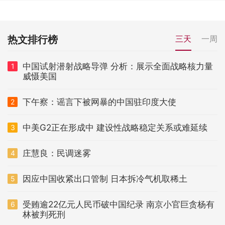
热文排行榜
三天
一周
中国试射潜射战略导弹 分析：展示全面战略核力量
1
威慑美国
下午察：谣言下被网暴的中国驻印度大使
2
中美G2正在形成中 建设性战略稳定关系或难延续
3
庄慧良：民调迷雾
4
因应中国收紧出口管制 日本拆冷气机取稀土
5
受贿逾22亿元人民币破中国纪录 南京小官巨贪杨有
6
林被判死刑