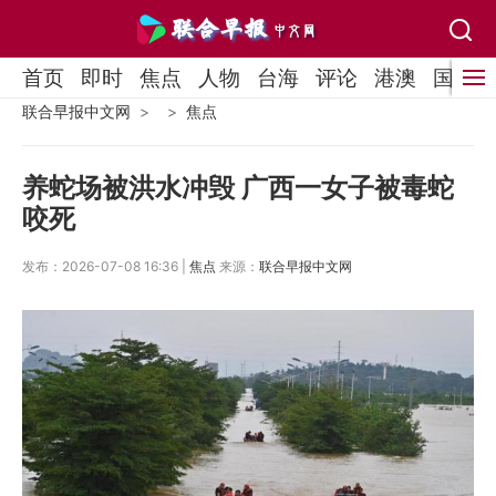
首页
即时
焦点
人物
台海
评论
港澳
国际
联合早报中文网
焦点
养蛇场被洪水冲毁 广西一女子被毒蛇
咬死
发布：2026-07-08 16:36 |
焦点
来源：
联合早报中文网