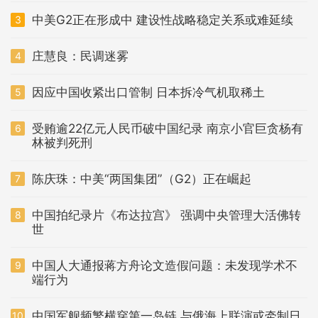
中美G2正在形成中 建设性战略稳定关系或难延续
3
庄慧良：民调迷雾
4
因应中国收紧出口管制 日本拆冷气机取稀土
5
受贿逾22亿元人民币破中国纪录 南京小官巨贪杨有
6
林被判死刑
陈庆珠：中美“两国集团”（G2）正在崛起
7
中国拍纪录片《布达拉宫》 强调中央管理大活佛转
8
世
中国人大通报蒋方舟论文造假问题：未发现学术不
9
端行为
中国军舰频繁横穿第一岛链 与俄海上联演或牵制日
10