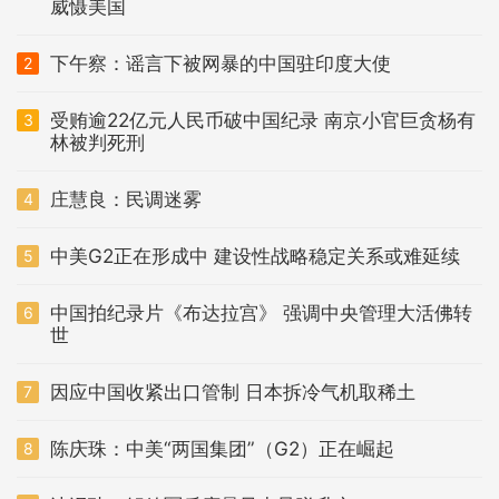
威慑美国
下午察：谣言下被网暴的中国驻印度大使
2
受贿逾22亿元人民币破中国纪录 南京小官巨贪杨有
3
林被判死刑
庄慧良：民调迷雾
4
中美G2正在形成中 建设性战略稳定关系或难延续
5
中国拍纪录片《布达拉宫》 强调中央管理大活佛转
6
世
因应中国收紧出口管制 日本拆冷气机取稀土
7
陈庆珠：中美“两国集团”（G2）正在崛起
8