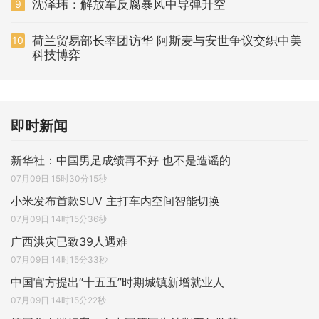
沈泽玮：解放军反腐暴风中导弹升空
9
荷兰贸易部长率团访华 阿斯麦与安世争议交织中美
10
科技博弈
即时新闻
新华社：中国男足成绩再不好 也不是造谣的
07月09日 15时30分15秒
小米发布首款SUV 主打车内空间智能切换
07月09日 14时15分36秒
广西洪灾已致39人遇难
07月09日 14时15分33秒
中国官方提出“十五五”时期城镇新增就业人
07月09日 14时15分22秒