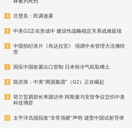
林被判死刑
庄慧良：民调迷雾
4
中美G2正在形成中 建设性战略稳定关系或难延续
5
中国拍纪录片《布达拉宫》 强调中央管理大活佛转
6
世
因应中国收紧出口管制 日本拆冷气机取稀土
7
陈庆珠：中美“两国集团”（G2）正在崛起
8
荷兰贸易部长率团访华 阿斯麦与安世争议交织中美
9
科技博弈
太平洋岛国拟发“非常强硬”声明 谴责中国试射导弹
10