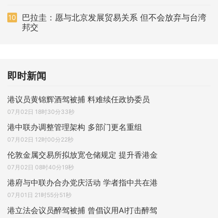
巴拉圭：愿与北京发展贸易关系 但不会放弃与台湾
10
邦交
即时新闻
港议员黄锦辉酒驾被捕 料难续任政协委员
07月02日 18时30分33秒
港中联办调整管理架构 多部门更名重组
07月02日 12时00分22秒
伦敦金属交易所拟放宽仓储规定 提升香港金
07月02日 08时40分19秒
港府与中联办合办党庆活动 学者指中共在港
07月01日 21时55分51秒
港立法会议员醉驾被捕 曾倡议用AI打击醉驾