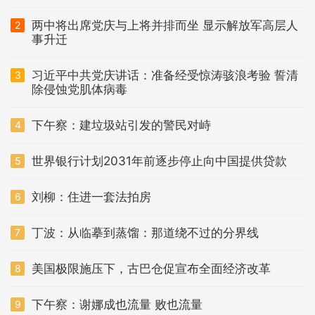
两中将出席党庆与上将并排而坐 显示解放军高层人
2
事升迁
习近平中共党庆讲话：准备经受惊涛骇浪考验 誓清
3
除侵蚀党肌体病毒
下午察：建垃圾站引发的警民对峙
4
世界银行计划2031年前逐步停止向中国提供贷款
5
刘柳：住进一套法拍房
6
丁波：从临摹到蒸馏：那道绕不过的分界线
7
美国极限施压下，古巴仓促宣布全面经济改革
8
下午察：谢娜成也流量 败也流量
9