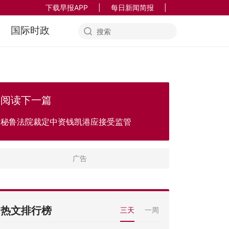
下载早报APP
|
每日新闻简报
|
国际时政
阅读下一篇
秘鲁法院裁定中资钱凯港应接受监管
热文排行榜
三天
一周