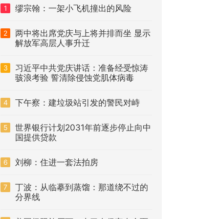
缪宗翰：一架小飞机撞出的风险
1
两中将出席党庆与上将并排而坐 显示
2
解放军高层人事升迁
习近平中共党庆讲话：准备经受惊涛
3
骇浪考验 誓清除侵蚀党肌体病毒
下午察：建垃圾站引发的警民对峙
4
世界银行计划2031年前逐步停止向中
5
国提供贷款
刘柳：住进一套法拍房
6
丁波：从临摹到蒸馏：那道绕不过的
7
分界线