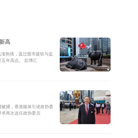
年新高
高涨热情，盖过股市疲软与监
五年高点。 彭博汇
驾被捕，香港媒体引述政协委
寻求再次连任政协委员