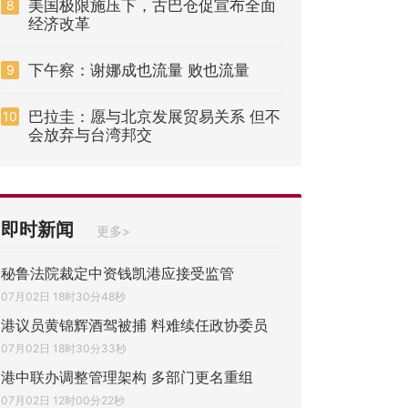
美国极限施压下，古巴仓促宣布全面
8
经济改革
下午察：谢娜成也流量 败也流量
9
巴拉圭：愿与北京发展贸易关系 但不
10
会放弃与台湾邦交
即时新闻
更多>
秘鲁法院裁定中资钱凯港应接受监管
07月02日 18时30分48秒
港议员黄锦辉酒驾被捕 料难续任政协委员
07月02日 18时30分33秒
港中联办调整管理架构 多部门更名重组
07月02日 12时00分22秒