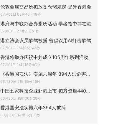
伦敦金属交易所拟放宽仓储规定 提升香港金
07月02日 08时40分19秒
港府与中联办合办党庆活动 学者指中共在港
07月01日 21时55分51秒
港立法会议员醉驾被捕 曾倡议用AI打击醉驾
07月01日 16时35分45秒
香港将举办庆祝中共成立105周年系列活动
07月01日 14时15分49秒
《香港国安法》实施六周年 394人涉危害国家
06月30日 21时55分45秒
中国五家科技企业赴港上市 拟筹资逾440亿港
06月30日 18时30分28秒
香港国安法实施六年394人被捕
06月30日 14时15分56秒