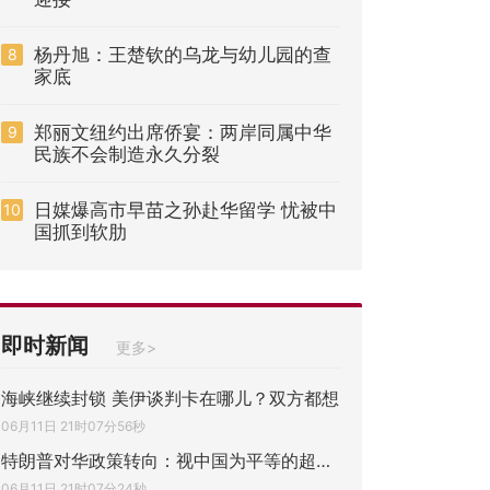
杨丹旭：王楚钦的乌龙与幼儿园的查
8
家底
郑丽文纽约出席侨宴：两岸同属中华
9
民族不会制造永久分裂
日媒爆高市早苗之孙赴华留学 忧被中
10
国抓到软肋
即时新闻
更多>
海峡继续封锁 美伊谈判卡在哪儿？双方都想
06月11日 21时07分56秒
特朗普对华政策转向：视中国为平等的超级大
06月11日 21时07分24秒