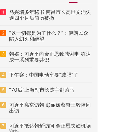
马兴瑞多年秘书 南昌市长高世文消失
1
逾四个月后简历被撤
“这一切都是为了什么？”：伊朗民众
2
陷入幻灭和绝望
朝媒：习近平向金正恩致感谢电 称达
3
成一系列重要共识
下午察：中国电动车要“减肥”了
4
“70后”上海副市长陈宇剑落马
5
习近平离京访朝 彭丽媛蔡奇王毅陪同
6
出访
习近平抵达朝鲜访问 金正恩夫妇机场
7
迎接