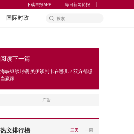
下载早报APP
|
每日新闻简报
|
国际时政
阅读下一篇
海峡继续封锁 美伊谈判卡在哪儿？双方都想
当赢家
热文排行榜
三天
一周