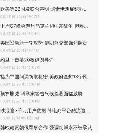
欧美等22国发联合声明 谴责伊朗雇犯罪集团
06月11日 20时31分17秒
下周G7峰会聚焦乌克兰和中东战争 但难有突
06月11日 20时31分14秒
美国发动新一轮攻势 伊朗外交部强烈谴责
06月11日 20时31分11秒
约旦：击落20枚伊朗导弹
06月11日 20时31分08秒
指为中国间谍窃取机密 美政府查封13个网站
06月11日 20时31分04秒
预算删减 科学家警告气候监测面临威胁
06月11日 20时31分01秒
涉泄逾3千万用户数据 韩电商平台酷澎遭重罚
06月11日 14时31分10秒
韩欧谴责朝俄军事合作 强调朝鲜永不被承认