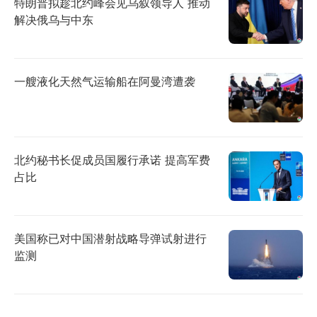
特朗普拟趁北约峰会见乌叙领导人 推动
解决俄乌与中东
一艘液化天然气运输船在阿曼湾遭袭
北约秘书长促成员国履行承诺 提高军费
占比
美国称已对中国潜射战略导弹试射进行
监测