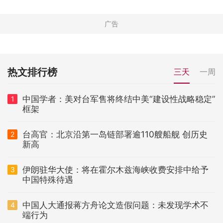
热文排行榜
三天
一周
中国学者：美对台军售将终结中美“建设性战略稳定”
1
框架
台高官：北京沿第一岛链部署逾110艘船舰 创历史
2
新高
伊朗驻华大使：将在霍尔木兹海峡收费安排中给予
3
中国特殊待遇
中国人大通报蒋方舟论文造假问题：未发现学术不
4
端行为