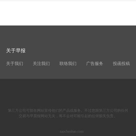
关于早报
关于我们
关注我们
联络我们
广告服务
投函投稿
第三方公司可能在网站宣传他们的产品或服务。不过您跟第三方公司的任何
交易与早晨报网站无关，将不会对可能引起的任何损失负责。
zaochenbao.com