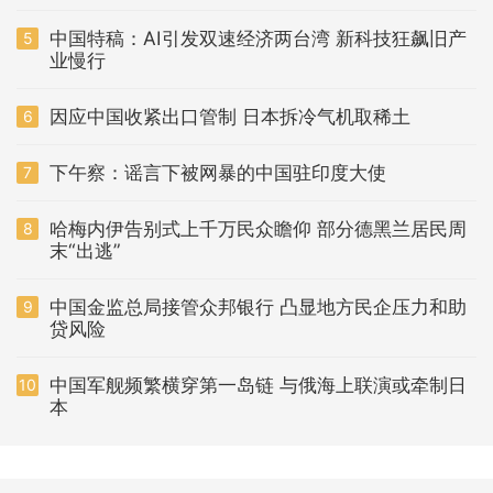
中国特稿：AI引发双速经济两台湾 新科技狂飙旧产
5
业慢行
因应中国收紧出口管制 日本拆冷气机取稀土
6
下午察：谣言下被网暴的中国驻印度大使
7
哈梅内伊告别式上千万民众瞻仰 部分德黑兰居民周
8
末“出逃”
中国金监总局接管众邦银行 凸显地方民企压力和助
9
贷风险
中国军舰频繁横穿第一岛链 与俄海上联演或牵制日
10
本