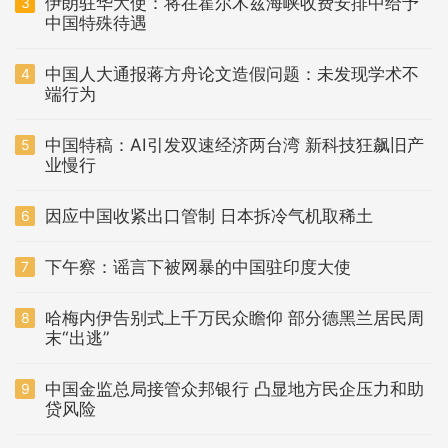
伊朗驻华大使：将在霍尔木兹海峡收费安排中给予
3
中国特殊待遇
中国人大通报蒋方舟论文造假问题：未发现学术不
4
端行为
中国特稿：AI引发双速经济两台湾 新科技狂飙旧产
5
业慢行
因应中国收紧出口管制 日本拆冷气机取稀土
6
下午察：谣言下被网暴的中国驻印度大使
7
哈梅内伊告别式上千万民众瞻仰 部分德黑兰居民周
8
末“出逃”
中国金监总局接管众邦银行 凸显地方民企压力和助
9
贷风险