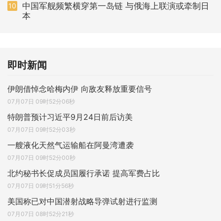
中国军舰频繁横穿第一岛链 与俄海上联演或牵制日
10
本
即时新闻
伊朗借悼念哈梅内伊 向敌友释放重要信号
07月07日 09时52分06秒
特朗普预计习近平9月24日前后访美
07月07日 09时52分03秒
一艘液化天然气运输船在阿曼湾遭袭
07月07日 09时52分00秒
北约秘书长促成员国履行承诺 提高军费占比
07月07日 09时51分56秒
美国称已对中国潜射战略导弹试射进行监测
07月07日 08时52分21秒