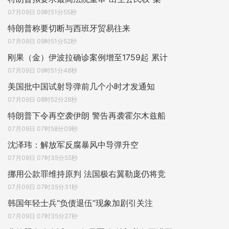
07月09日 09时51分55秒
特朗普称要切断与西班牙贸易往来
07月09日 09时51分52秒
刚果（金）伊波拉确诊案例增至1759起 累计
07月09日 09时51分48秒
美国批中国试射导弹前几个小时才发通知
07月09日 08时52分28秒
特朗普下令再空袭伊朗 警告再袭霍尔木兹船
07月09日 07时58分09秒
沈泽玮：解放军反腐暴风中导弹升空
07月09日 07时35分55秒
挪用公款罪维持原判 法国极右翼勒庞仍将竞
07月09日 07时35分31秒
韩国年轻士兵“负债退伍”现象加剧引关注
07月09日 07时35分27秒