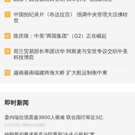
中国拍纪录片《布达拉宫》 强调中央管理大活佛转
7
世
陈庆珠：中美“两国集团”（G2）正在崛起
8
荷兰贸易部长率团访华 阿斯麦与安世争议交织中美
9
科技博弈
越南最南端建跨海大桥 扩大航运制衡中柬
10
即时新闻
委内瑞拉强震逾3800人罹难 联合国吁筹近3亿
07月09日 09时51分58秒
特朗普拟要求最高法院重审“出生公民权”案