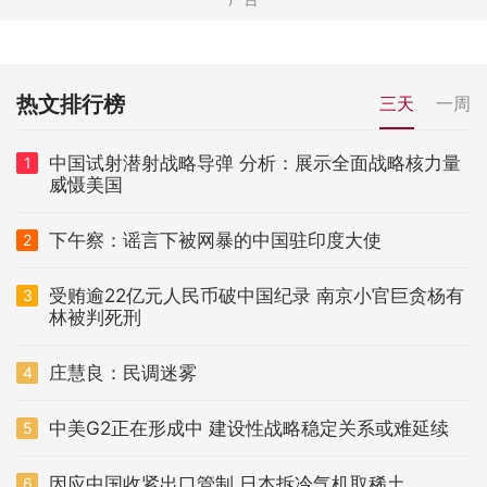
热文排行榜
三天
一周
中国试射潜射战略导弹 分析：展示全面战略核力量
1
威慑美国
下午察：谣言下被网暴的中国驻印度大使
2
受贿逾22亿元人民币破中国纪录 南京小官巨贪杨有
3
林被判死刑
庄慧良：民调迷雾
4
中美G2正在形成中 建设性战略稳定关系或难延续
5
因应中国收紧出口管制 日本拆冷气机取稀土
6