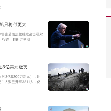
：
兹船只将付更大
并警告若德黑兰继续袭击霍尔
社报道，特朗普星期
近3亿美元赈灾
约3亿8200万新元），用
亡人数已升至3811人，仍
案