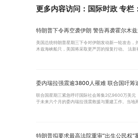
更多内容访问：
国际时政
专栏
特朗普下令再空袭伊朗 警告再袭霍尔木
美国总统特朗普星期三下令对伊朗发动新一轮攻击，
木兹海峡船只，美国将采取更严厉的报复行动。 法新
委内瑞拉强震逾3800人罹难 联合国吁筹
联合国星期三紧急呼吁国际社会筹集2亿9600万美元（
于未来六个月的委内瑞拉强震救援与重建工作。当地死
特朗普拟要求最高法院重审“出生公民权”