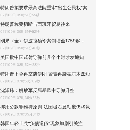
特朗普拟要求最高法院重审“出生公民权”案
07月09日 09时51分55秒
特朗普称要切断与西班牙贸易往来
07月09日 09时51分52秒
刚果（金）伊波拉确诊案例增至1759起 累计
07月09日 09时51分48秒
美国批中国试射导弹前几个小时才发通知
07月09日 08时52分28秒
特朗普下令再空袭伊朗 警告再袭霍尔木兹船
07月09日 07时58分09秒
沈泽玮：解放军反腐暴风中导弹升空
07月09日 07时35分55秒
挪用公款罪维持原判 法国极右翼勒庞仍将竞
07月09日 07时35分31秒
韩国年轻士兵“负债退伍”现象加剧引关注