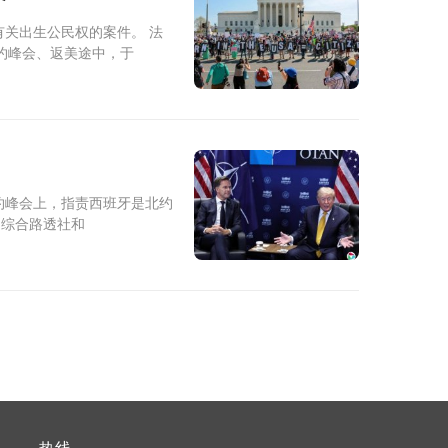
关出生公民权的案件。 法
约峰会、返美途中，于
约峰会上，指责西班牙是北约
 综合路透社和