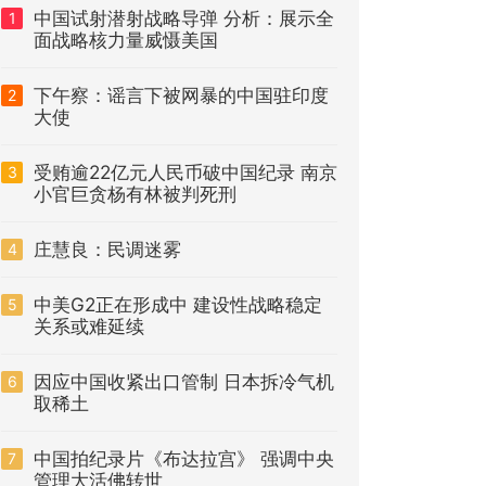
中国试射潜射战略导弹 分析：展示全
1
面战略核力量威慑美国
下午察：谣言下被网暴的中国驻印度
2
大使
受贿逾22亿元人民币破中国纪录 南京
3
小官巨贪杨有林被判死刑
庄慧良：民调迷雾
4
中美G2正在形成中 建设性战略稳定
5
关系或难延续
因应中国收紧出口管制 日本拆冷气机
6
取稀土
中国拍纪录片《布达拉宫》 强调中央
7
管理大活佛转世