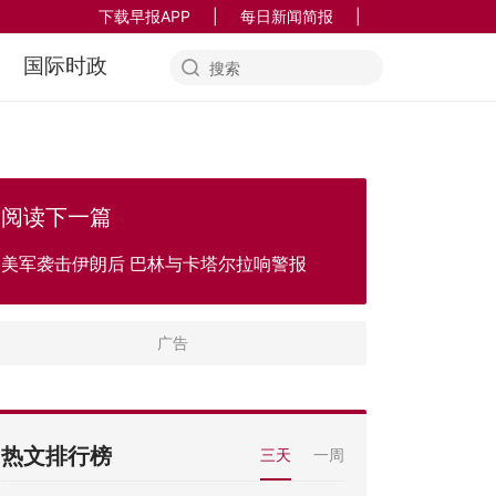
下载早报APP
|
每日新闻简报
|
国际时政
阅读下一篇
美军袭击伊朗后 巴林与卡塔尔拉响警报
热文排行榜
三天
一周