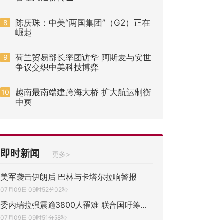
陈庆珠：中美“两国集团”（G2）正在
8
崛起
荷兰贸易部长率团访华 阿斯麦与安世
9
争议交织中美科技博弈
越南最南端建跨海大桥 扩大航运制衡
10
中柬
即时新闻
更多>
美军袭击伊朗后 巴林与卡塔尔拉响警报
07月09日 09时52分02秒
委内瑞拉强震逾3800人罹难 联合国吁筹近3亿
07月09日 09时51分58秒