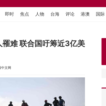
即时
焦点
人物
台海
评论
港澳
国际
人罹难 联合国吁筹近3亿美
报中文网