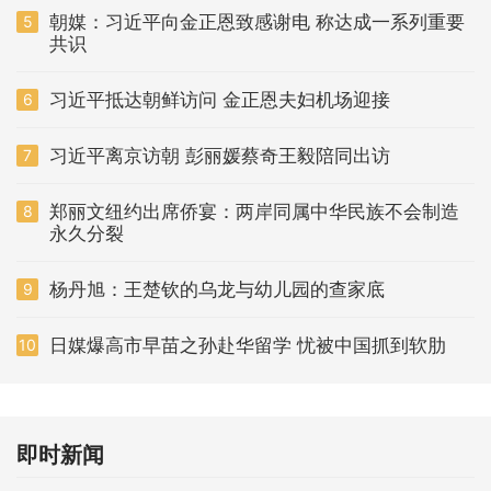
朝媒：习近平向金正恩致感谢电 称达成一系列重要
5
共识
习近平抵达朝鲜访问 金正恩夫妇机场迎接
6
习近平离京访朝 彭丽媛蔡奇王毅陪同出访
7
郑丽文纽约出席侨宴：两岸同属中华民族不会制造
8
永久分裂
杨丹旭：王楚钦的乌龙与幼儿园的查家底
9
日媒爆高市早苗之孙赴华留学 忧被中国抓到软肋
10
即时新闻