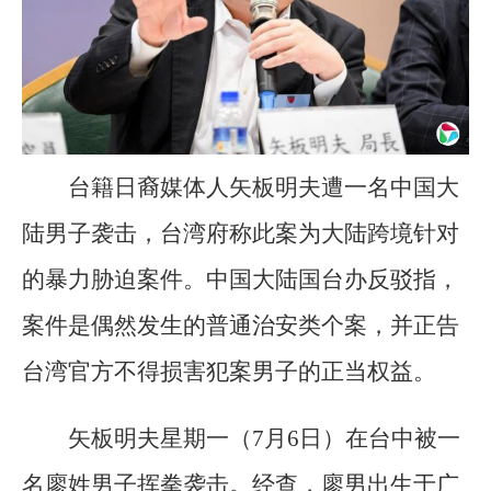
台籍日裔媒体人矢板明夫遭一名中国大
陆男子袭击，台湾府称此案为大陆跨境针对
的暴力胁迫案件。中国大陆国台办反驳指，
案件是偶然发生的普通治安类个案，并正告
台湾官方不得损害犯案男子的正当权益。
矢板明夫星期一（7月6日）在台中被一
名廖姓男子挥拳袭击。经查，廖男出生于广