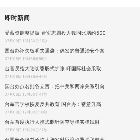
即时新闻
受薪资调整提振 台军志愿役人数同比增约500
07月08日 18时30分21秒
国台办评矢板明夫遇袭：偶发的普通治安个案
07月08日 16时35分56秒
台官员指大陆切香肠式扩张 吁国际社会采取
07月08日 16时35分47秒
国台办点名批谷立言：把中美和两岸关系引向
07月08日 15时30分41秒
台军官学校恢复反共教育 国台办：蓄意升高
07月08日 12时00分16秒
台军首度执行人携式刺针防空导弹实弹试射
07月08日 10时20分31秒
台国安会秘书长称大陆发射巨浪-2导弹飞越菲