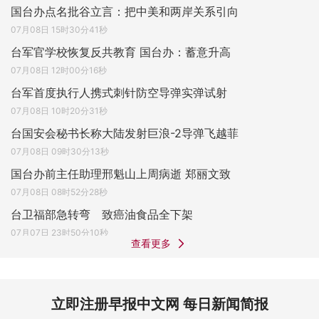
国台办点名批谷立言：把中美和两岸关系引向
07月08日 15时30分41秒
台军官学校恢复反共教育 国台办：蓄意升高
07月08日 12时00分16秒
台军首度执行人携式刺针防空导弹实弹试射
07月08日 10时20分31秒
台国安会秘书长称大陆发射巨浪-2导弹飞越菲
07月08日 09时30分13秒
国台办前主任助理邢魁山上周病逝 郑丽文致
07月08日 08时52分28秒
台卫福部急转弯 致癌油食品全下架
07月07日 23时50分10秒
查看更多
立即注册早报中文网 每日新闻简报