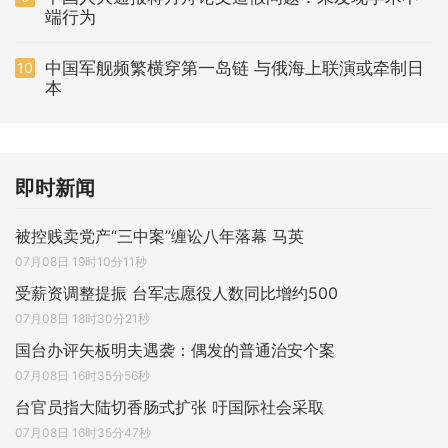
端行为
中国军舰频繁横穿第一岛链 与俄海上联演或牵制日
10
本
即时新闻
被控贱卖党产“三中案”缠讼八年落幕 马英
07月08日 19时10分11秒
受薪资调整提振 台军志愿役人数同比增约500
07月08日 18时30分21秒
国台办评矢板明夫遇袭：偶发的普通治安个案
07月08日 16时35分56秒
台官员指大陆切香肠式扩张 吁国际社会采取
07月08日 16时35分47秒