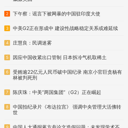
下午察：谣言下被网暴的中国驻印度大使
2
中美G2正在形成中 建设性战略稳定关系或难延续
3
庄慧良：民调迷雾
4
因应中国收紧出口管制 日本拆冷气机取稀土
5
受贿逾22亿元人民币破中国纪录 南京小官巨贪杨有
6
林被判死刑
陈庆珠：中美“两国集团”（G2）正在崛起
7
中国拍纪录片《布达拉宫》 强调中央管理大活佛转
8
世
中国人大通报蒋方舟论文造假问题：未发现学术不
9