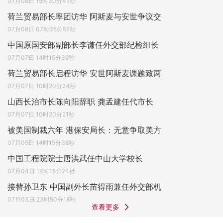
07月08日 15时30分45秒
荷兰贸易部长率团访华 阿斯麦与安世争议交
07月08日 07时35分52秒
中国原国安部副部长李谦任外交部纪检组长
07月07日 14时15分39秒
荷兰贸易部长启程访华 安世阿斯麦课题致两
07月07日 10时20分24秒
山西长治市长陈向阳辞职 龚孟建任代市长
07月07日 10时20分21秒
被美国制裁六年 港保安局长：无意争取美方
07月05日 14时15分38秒
中国工程院院士唐洪武任中山大学校长
07月04日 14时15分24秒
接替孙卫东 中国副外长苗得雨兼任外交部机
07月03日 23时50分18秒
查看更多