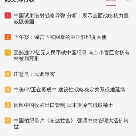
中国试射潜射战略导弹 分析：展示全面战略核力量
1
威慑美国
下午察：谣言下被网暴的中国驻印度大使
2
受贿逾22亿元人民币破中国纪录 南京小官巨贪杨有
3
林被判死刑
庄慧良：民调迷雾
4
中美G2正在形成中 建设性战略稳定关系或难延续
5
因应中国收紧出口管制 日本拆冷气机取稀土
6
中国拍纪录片《布达拉宫》 强调中央管理大活佛转
7
世