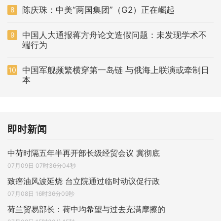
陈庆珠：中美“两国集团”（G2）正在崛起
8
中国人大通报蒋方舟论文造假问题：未发现学术不
9
端行为
中国军舰频繁横穿第一岛链 与俄海上联演或牵制日
10
本
即时新闻
中荷时隔五年半再开部长级经贸会议 冀彻底
07月09日 07时36分04秒
致癌油风波延烧 台立院通过临时动议促行政
07月08日 16时36分09秒
荷兰贸易部长：荷中均希望与过去充满摩擦的