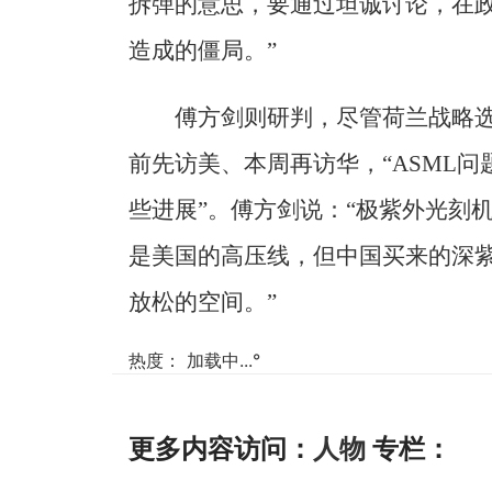
拆弹的意思，要通过坦诚讨论，在政
造成的僵局。”
傅方剑则研判，尽管荷兰战略
前先访美、本周再访华，“ASML
些进展”。傅方剑说：“极紫外光刻
是美国的高压线，但中国买来的深
放松的空间。”
热度：
加载中...
°
更多内容访问：
人物
专栏：