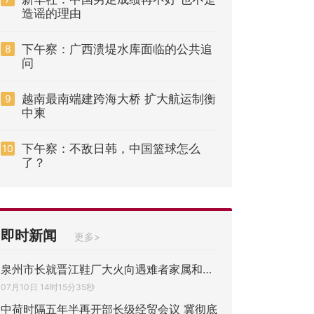
造谣的理由
下午察：广西溃堤水库面临的公共追
8
问
越南最南端建跨海大桥 扩大航运制衡
9
中柬
下午察：不敌日韩，中国篮球怎么
10
了？
即时新闻
更多>
泉州市长就晋江鞋厂大火向遇难者家属和全社
07月10日 14时15分35秒
中荷时隔五年半再开部长级经贸会议 冀彻底