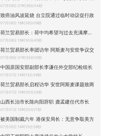
07月09日 07时36分04秒
致癌油风波延烧 台立院通过临时动议促行政
07月08日 16时36分09秒
荷兰贸易部长：荷中均希望与过去充满摩擦的
07月08日 15时30分45秒
荷兰贸易部长率团访华 阿斯麦与安世争议交
07月08日 07时35分52秒
中国原国安部副部长李谦任外交部纪检组长
07月07日 14时15分39秒
荷兰贸易部长启程访华 安世阿斯麦课题致两
07月07日 10时20分24秒
山西长治市长陈向阳辞职 龚孟建任代市长
07月07日 10时20分21秒
被美国制裁六年 港保安局长：无意争取美方
07月05日 14时15分38秒