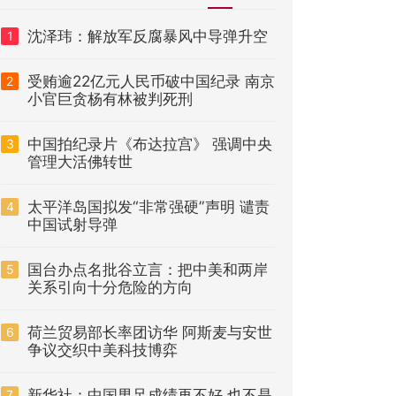
沈泽玮：解放军反腐暴风中导弹升空
1
受贿逾22亿元人民币破中国纪录 南京
2
小官巨贪杨有林被判死刑
中国拍纪录片《布达拉宫》 强调中央
3
管理大活佛转世
太平洋岛国拟发“非常强硬”声明 谴责
4
中国试射导弹
国台办点名批谷立言：把中美和两岸
5
关系引向十分危险的方向
荷兰贸易部长率团访华 阿斯麦与安世
6
争议交织中美科技博弈
新华社：中国男足成绩再不好 也不是
7