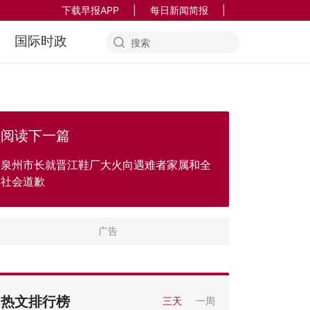
下载早报APP
|
每日新闻简报
|
国际时政
阅读下一篇
泉州市长就晋江鞋厂大火向遇难者家属和全
社会道歉
热文排行榜
三天
一周