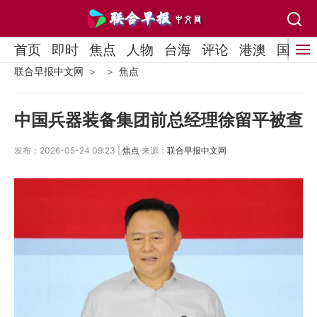
首页
即时
焦点
人物
台海
评论
港澳
国际
联合早报中文网
焦点
中国兵器装备集团前总经理徐留平被查
发布：2026-05-24 09:23 |
焦点
来源：
联合早报中文网