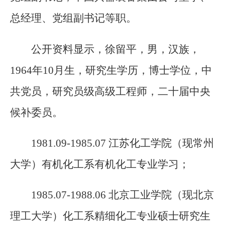
总经理、党组副书记等职。
公开资料显示，徐留平，男，汉族，
1964年10月生，研究生学历，博士学位，中
共党员，研究员级高级工程师，二十届中央
候补委员。
1981.09-1985.07 江苏化工学院（现常州
大学）有机化工系有机化工专业学习；
1985.07-1988.06 北京工业学院（现北京
理工大学）化工系精细化工专业硕士研究生