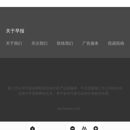
关于早报
关于我们
关注我们
联络我们
广告服务
投函投稿
第三方公司可能在网站宣传他们的产品或服务。不过您跟第三方公司的任何
交易与早晨报网站无关，将不会对可能引起的任何损失负责。
zaochenbao.com