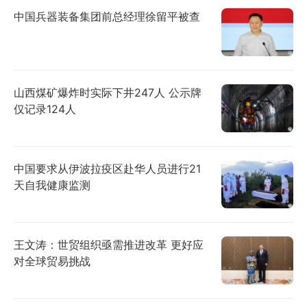
中国兵器装备集团前总经理徐留平被查
山西煤矿爆炸时实际下井247人 公示牌
仅记录124人
中国要求从伊波拉疫区赴华人员进行21
天自我健康监测
王文涛：世贸组织亟需推进改革 更好应
对全球贸易挑战