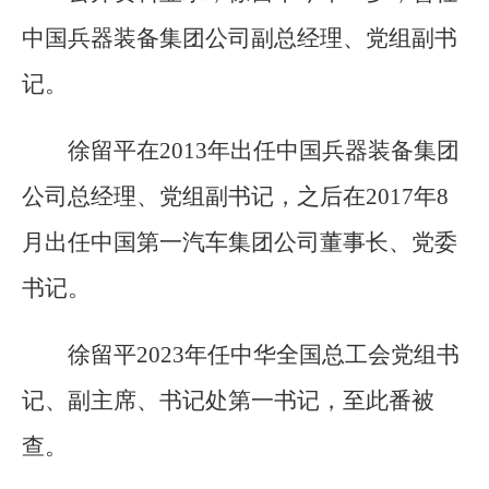
中国兵器装备集团公司副总经理、党组副书
记。
徐留平在2013年出任中国兵器装备集团
公司总经理、党组副书记，之后在2017年8
月出任中国第一汽车集团公司董事长、党委
书记。
徐留平2023年任中华全国总工会党组书
记、副主席、书记处第一书记，至此番被
查。