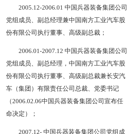
2005.12-2006.01 中国兵器装备集团公司
党组成员、副总经理兼中国南方工业汽车股
份有限公司执行董事、高级副总裁；
2006.01-2007.12 中国兵器装备集团公司
党组成员、副总经理，中国南方工业汽车股
份有限公司执行董事、高级副总裁兼长安汽
车（集团）有限责任公司总裁、党委书记
（2006.02.06中国兵器装备集团公司宣布任
命决定）；
2007.12- 中国兵器装备集团公司党组成