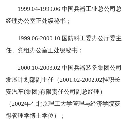
1999.04-1999.06 中国兵器工业总公司总
经理办公室正处级秘书；
1999.06-2000.10 国防科工委办公厅委主
任、党组办公室正处级秘书；
2000.10-2003.02 中国兵器装备集团公司
发展计划部副主任（2001.02-2002.02挂职长
安汽车(集团)有限责任公司副总经理）
（2002年在北京理工大学管理与经济学院获
得管理学博士学位）；