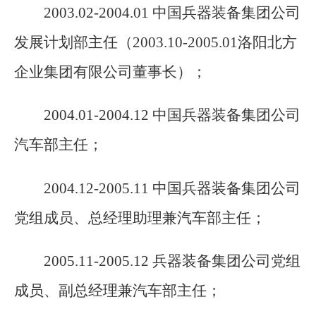
2003.02-2004.01 中国兵器装备集团公司
发展计划部主任（2003.10-2005.01洛阳北方
企业集团有限公司董事长）；
2004.01-2004.12 中国兵器装备集团公司
汽车部主任；
2004.12-2005.11 中国兵器装备集团公司
党组成员、总经理助理兼汽车部主任；
2005.11-2005.12 兵器装备集团公司党组
成员、副总经理兼汽车部主任；