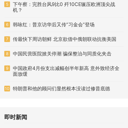
下午察：完胜台风9比0 歼10CE辗压欧洲顶尖战
5
机？
韩咏红：普京访华后又传“习金会”登场
6
传最快下周访朝鲜 北京欲借中俄朝联动抗衡美国
7
中国民营医院掀关停潮 骗保整治与同质化夹击
8
中国政府4月份支出减幅创半年新高 意外致经济全
9
面放缓
特朗普和他的顾问们显然根本没读过修昔底德
10
即时新闻