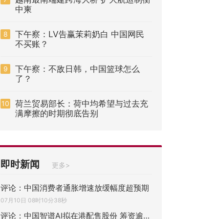
中柬
下午察：LV告赢茉莉奶白 中国网民
8
不买账？
下午察：不敌日韩，中国篮球怎么
9
了？
荷兰贸易部长：荷中均希望与过去充
10
满摩擦的时期彻底告别
即时新闻
更多>
评论：中国消费者通胀增速放缓幅度超预期
07月10日 08时10分38秒
评论：中国智谱AI拟在港配售股份 筹资逾310