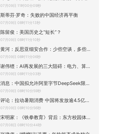
07月09日 11时00分09秒
斯蒂芬·罗奇：失败的中国经济再平衡
07月09日 08时11分13秒
陈留俊：美国历史之“短长”？
07月09日 08时11分10秒
黄河：反思亚细安合作：少些空谈，多些行动
07月09日 08时11分06秒
谢伟铿：AI再发展的三大阻碍：电力、算力、
07月09日 08时11分03秒
消息：中国拟允许阿里字节DeepSeek限量购买
07月09日 08时10分59秒
评论：拉动暑期消费 中国将发放逾4.5亿元人
07月09日 08时10分56秒
宋明家：《铁拳教育》背后：东方校园体罚的
07月08日 08时10分44秒