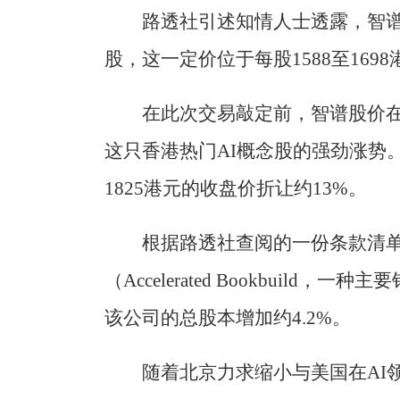
路透社引述知情人士透露，智谱将
股，这一定价位于每股1588至169
在此次交易敲定前，智谱股价在星
这只香港热门AI概念股的强劲涨势
1825港元的收盘价折让约13%。
根据路透社查阅的一份条款清
（Accelerated Bookbuil
该公司的总股本增加约4.2%。
随着北京力求缩小与美国在AI