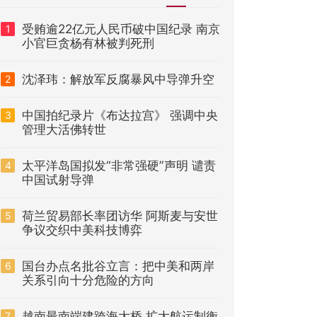
受贿逾22亿元人民币破中国纪录 南京
1
小官巨贪杨有林被判死刑
沈泽玮：解放军反腐暴风中导弹升空
2
中国拍纪录片《布达拉宫》 强调中央
3
管理大活佛转世
太平洋岛国拟发“非常强硬”声明 谴责
4
中国试射导弹
荷兰贸易部长率团访华 阿斯麦与安世
5
争议交织中美科技博弈
国台办点名批谷立言：把中美和两岸
6
关系引向十分危险的方向
越南最南端建跨海大桥 扩大航运制衡
7