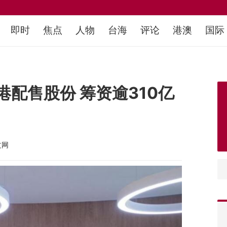
即时
焦点
人物
台海
评论
港澳
国际
港配售股份 筹资逾310亿
文网