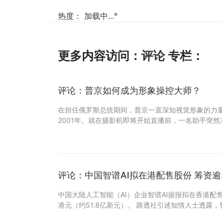
热度：
加载中...
°
更多内容访问：
评论
专栏：
评论：普京如何成为形象操控大师？
在担任俄罗斯总统期间，普京一直深知视觉形象的力量
2001年。就在摄影机即将开始直播前，一名助手突
评论：中国智谱AI拟在港配售股份 筹资逾
中国大陆人工智能（AI）企业智谱AI据报拟在香港配售
港元（约51.8亿新元）。 路透社引述知情人士透露，