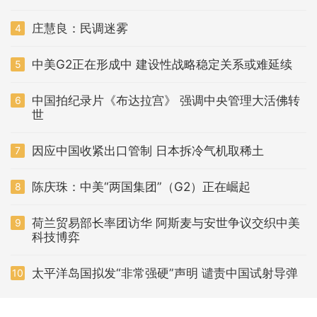
庄慧良：民调迷雾
4
中美G2正在形成中 建设性战略稳定关系或难延续
5
中国拍纪录片《布达拉宫》 强调中央管理大活佛转
6
世
因应中国收紧出口管制 日本拆冷气机取稀土
7
陈庆珠：中美“两国集团”（G2）正在崛起
8
荷兰贸易部长率团访华 阿斯麦与安世争议交织中美
9
科技博弈
太平洋岛国拟发“非常强硬”声明 谴责中国试射导弹
10