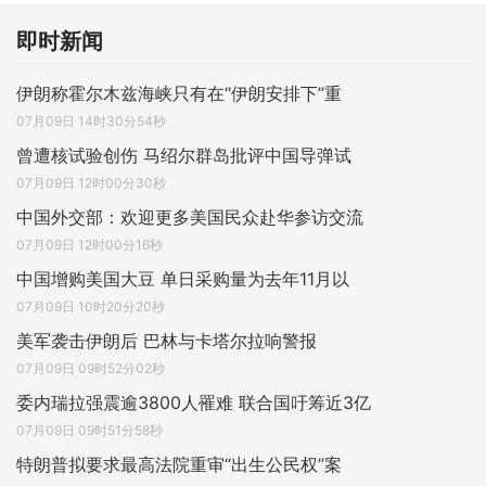
即时新闻
伊朗称霍尔木兹海峡只有在“伊朗安排下”重
07月09日 14时30分54秒
曾遭核试验创伤 马绍尔群岛批评中国导弹试
07月09日 12时00分30秒
中国外交部：欢迎更多美国民众赴华参访交流
07月09日 12时00分16秒
中国增购美国大豆 单日采购量为去年11月以
07月09日 10时20分20秒
美军袭击伊朗后 巴林与卡塔尔拉响警报
07月09日 09时52分02秒
委内瑞拉强震逾3800人罹难 联合国吁筹近3亿
07月09日 09时51分58秒
特朗普拟要求最高法院重审“出生公民权”案