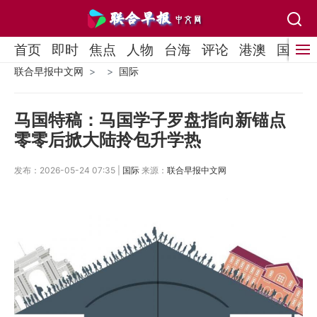
首页
即时
焦点
人物
台海
评论
港澳
国际
联合早报中文网
国际
马国特稿：马国学子罗盘指向新锚点
零零后掀大陆拎包升学热
发布：2026-05-24 07:35 |
国际
来源：
联合早报中文网