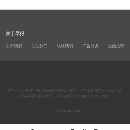
关于早报
关于我们
关注我们
联络我们
广告服务
投函投稿
第三方公司可能在网站宣传他们的产品或服务。不过您跟第三方公司的任何
交易与早晨报网站无关，将不会对可能引起的任何损失负责。
zaochenbao.com