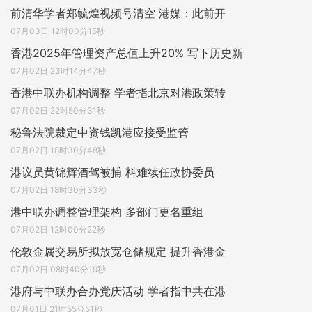
前清华学者郑毓煌视频号清空 港媒：此前开
07月03日 12时00分15秒
香港2025年管理资产总值上升20% 写下历史新
07月02日 23时14分47秒
香港中联办机构调整 学者指北京对港政策转
07月02日 22时50分31秒
秘鲁法院裁定中资钱凯港应接受监管
07月02日 18时30分48秒
港议员黄锦辉酒驾被捕 料难续任政协委员
07月02日 18时30分33秒
港中联办调整管理架构 多部门更名重组
07月02日 12时00分22秒
伦敦金属交易所拟放宽仓储规定 提升香港金
07月02日 08时40分19秒
港府与中联办合办党庆活动 学者指中共在港
07月01日 21时55分51秒