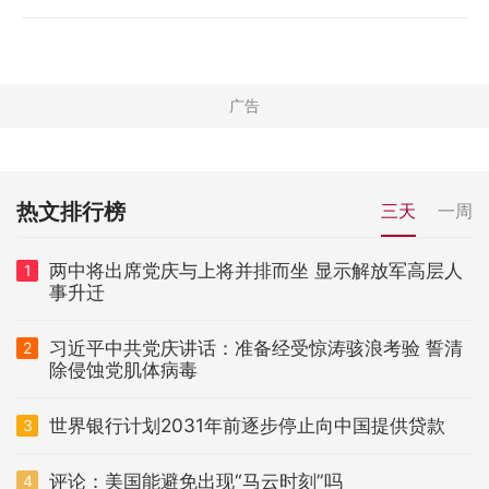
热文排行榜
三天
一周
两中将出席党庆与上将并排而坐 显示解放军高层人
1
事升迁
习近平中共党庆讲话：准备经受惊涛骇浪考验 誓清
2
除侵蚀党肌体病毒
世界银行计划2031年前逐步停止向中国提供贷款
3
评论：美国能避免出现“马云时刻”吗
4