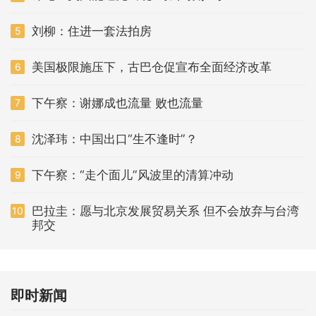
刘柳：住进一套法拍房
5
美国极限施压下，古巴仓促宣布全面经济改革
6
下午察：谢娜成也流量 败也流量
7
沈泽玮：中国出口“生不逢时”？
8
下午察：“走个面儿”风波里的清算冲动
9
巴拉圭：愿与北京发展贸易关系 但不会放弃与台湾
10
邦交
即时新闻