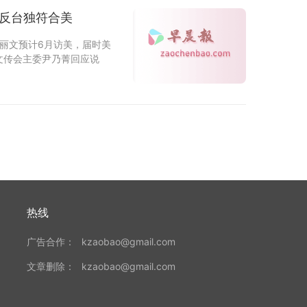
：反台独符合美
郑丽文预计6月访美，届时美
文传会主委尹乃菁回应说
热线
广告合作：
kzaobao@gmail.com
文章删除：
kzaobao@gmail.com