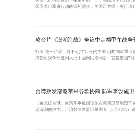
因应美伊军事行动的弹药需求，美国正暂缓一项价值1
攻台片《澎湖海战》争议中定档甲午战争
打着“统一台湾，势不可挡”口号的中国大陆“国家重点
清朝史观争议遭到大批中国网民抵制后，官宣定档7月
台湾数发部邀苹果谷歌协商 防军事设施
（台北综合讯）台湾军事敏感设施在商用卫星地图平
现漏洞的担忧，台湾数位发展部星期五（5月22日）