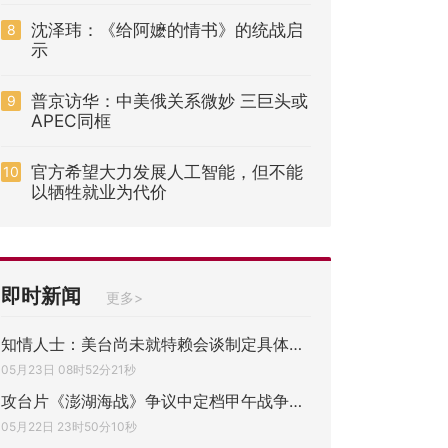
沈泽玮：《给阿嬷的情书》的统战启
8
示
普京访华：中美俄关系微妙 三巨头或
9
APEC同框
官方希望大力发展人工智能，但不能
10
以牺牲就业为代价
即时新闻
更多>
知情人士：美台尚未就特赖会谈制定具体计划
05月23日 08时52分21秒
攻台片《澎湖海战》争议中定档甲午战争开战
05月22日 23时50分10秒