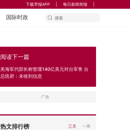
下载早报APP
|
每日新闻简报
|
国际时政
阅读下一篇
美海军代部长称暂缓140亿美元对台军售 台
总统府：未收到信息
热文排行榜
三天
一周