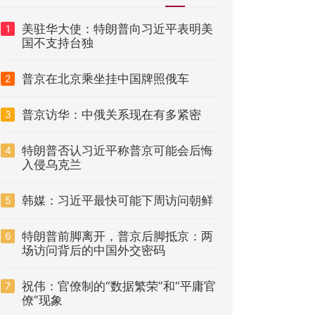
美驻华大使：特朗普向习近平表明美
1
国不支持台独
普京在北京乘坐挂中国牌照俄车
2
普京访华：中俄关系现在有多紧密
3
特朗普否认习近平称普京可能会后悔
4
入侵乌克兰
韩媒：习近平最快可能下周访问朝鲜
5
特朗普前脚离开，普京后脚抵京：两
6
场访问背后的中国外交密码
祝伟：官僚制的“数据繁荣”和“平庸官
7
僚”现象