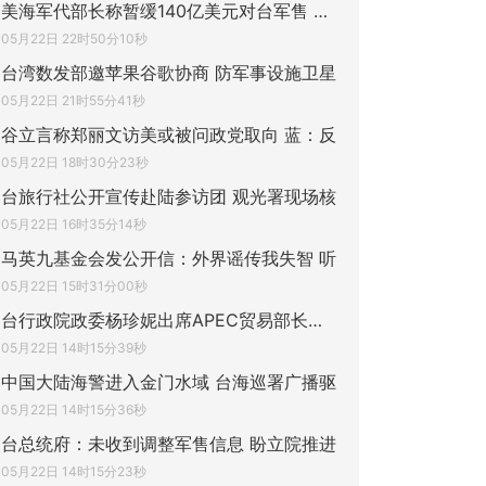
美海军代部长称暂缓140亿美元对台军售 台总
05月22日 22时50分10秒
台湾数发部邀苹果谷歌协商 防军事设施卫星
05月22日 21时55分41秒
谷立言称郑丽文访美或被问政党取向 蓝：反
05月22日 18时30分23秒
台旅行社公开宣传赴陆参访团 观光署现场核
05月22日 16时35分14秒
马英九基金会发公开信：外界谣传我失智 听
05月22日 15时31分00秒
台行政院政委杨珍妮出席APEC贸易部长会议
05月22日 14时15分39秒
中国大陆海警进入金门水域 台海巡署广播驱
05月22日 14时15分36秒
台总统府：未收到调整军售信息 盼立院推进
05月22日 14时15分23秒