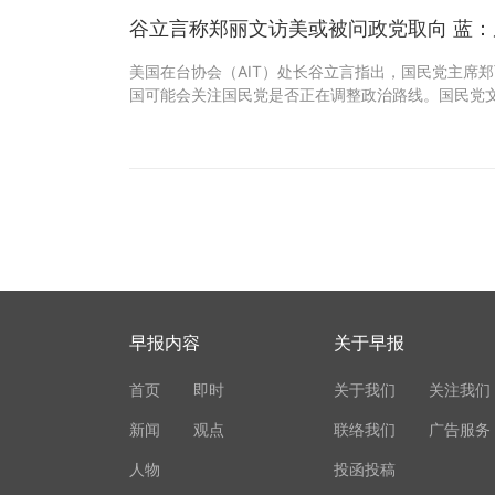
谷立言称郑丽文访美或被问政党取向 蓝
美国在台协会（AIT）处长谷立言指出，国民党主席
国可能会关注国民党是否正在调整政治路线。国民党
早报内容
关于早报
首页
即时
关于我们
关注我们
新闻
观点
联络我们
广告服务
人物
投函投稿