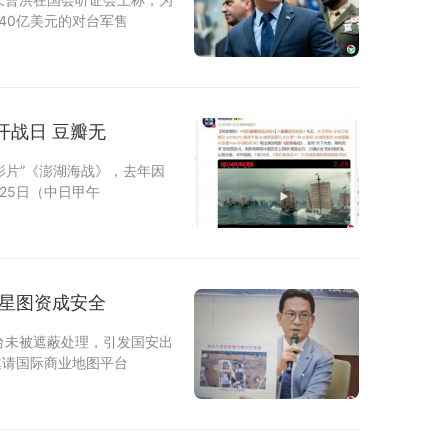
40亿美元的对台军售
开战日 豆瓣无
影片”《澎湖海战》，去年因
25日（中日甲午
卫星图资成安全
台未被遮蔽处理，引发国安出
邀请国际商业地图平台