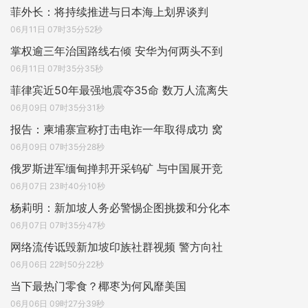
菲外长：将持续推进与日本海上划界谈判
06月11日 07时35分52秒
掌权逾三年治国路线右倾 安华为何两头不到
06月11日 07时35分35秒
菲律宾近50年最强地震夺35命 数万人流离失
06月09日 07时35分31秒
报告：柬埔寨宣称打击电诈一年取得成功 窝
06月09日 07时35分28秒
俄罗斯进军缅甸掸邦开采钨矿 与中国展开竞
06月07日 23时40分10秒
杨莉明：新加坡人务必警惕企图挑拨和分化本
06月07日 07时35分47秒
网络流传诋毁新加坡印族社群视频 警方向社
06月06日 22时50分22秒
当下最热门零食？椰枣为何风靡美国
06月06日 09时27分39秒