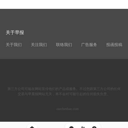
关于早报
关于我们
关注我们
联络我们
广告服务
投函投稿
第三方公司可能在网站宣传他们的产品或服务。不过您跟第三方公司的任何
交易与早晨报网站无关，将不会对可能引起的任何损失负责。
zaochenbao.com