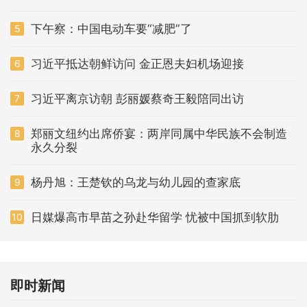
下午察：中国电动车要“减肥”了
5
习近平抵达朝鲜访问 金正恩夫妇机场迎接
6
习近平离京访朝 彭丽媛蔡奇王毅陪同出访
7
郑丽文纽约出席侨宴：两岸同属中华民族不会制造
8
永久分裂
杨丹旭：王楚钦的乌龙与幼儿园的查家底
9
日媒爆高市早苗之孙赴华留学 忧被中国抓到软肋
10
即时新闻