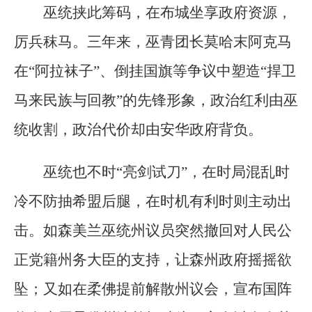
巫统挟此筹码，在布城坐享政府资源，
厉兵秣马。三年来，巫青团长莫哈末阿克马
在“阿拉袜子”、倒挂国旗等争议中塑造“捍卫
马来民族与回教”的先锋形象，政治红利由巫
统收割，政治代价却由安华政府背负。
巫统也不时“亮剑试刀”，在时局混乱时
冷不防抽希盟后腿，在时机有利时则主动出
击。如森美兰巫统州议员突然撤回对人民公
正党籍州务大臣的支持，让森州政府摇摇欲
坠；又如在柔佛提前解散州议会，宣布国阵