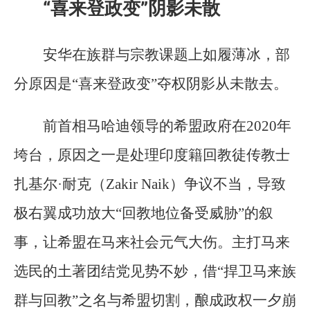
“喜来登政变”阴影未散
安华在族群与宗教课题上如履薄冰，部
分原因是“喜来登政变”夺权阴影从未散去。
前首相马哈迪领导的希盟政府在2020年
垮台，原因之一是处理印度籍回教徒传教士
扎基尔·耐克（Zakir Naik）争议不当，导致
极右翼成功放大“回教地位备受威胁”的叙
事，让希盟在马来社会元气大伤。主打马来
选民的土著团结党见势不妙，借“捍卫马来族
群与回教”之名与希盟切割，酿成政权一夕崩