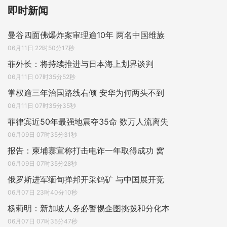
即时新闻
曼谷四面佛爆炸案审理逾10年 两名中国维族
06月11日 22时50分17秒
菲外长：将持续推进与日本海上划界谈判
06月11日 07时35分52秒
掌权逾三年治国路线右倾 安华为何两头不到
06月11日 07时35分35秒
菲律宾近50年最强地震夺35命 数万人流离失
06月09日 07时35分31秒
报告：柬埔寨宣称打击电诈一年取得成功 窝
06月09日 07时35分28秒
俄罗斯进军缅甸掸邦开采钨矿 与中国展开竞
06月07日 23时40分10秒
杨莉明：新加坡人务必警惕企图挑拨和分化本
06月07日 07时35分47秒