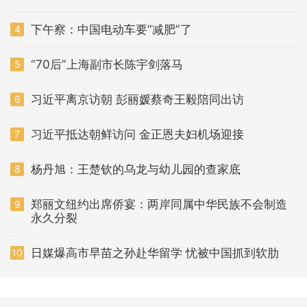
下午察：中国电动车要“减肥”了
4
“70后”上海副市长陈宇剑落马
5
习近平离京访朝 彭丽媛蔡奇王毅陪同出访
6
习近平抵达朝鲜访问 金正恩夫妇机场迎接
7
杨丹旭：王楚钦的乌龙与幼儿园的查家底
8
郑丽文纽约出席侨宴：两岸同属中华民族不会制造
9
永久分裂
日媒爆高市早苗之孙赴华留学 忧被中国抓到软肋
10