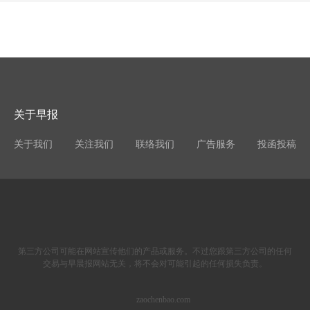
关于早报
关于我们
关注我们
联络我们
广告服务
投函投稿
第三方公司可能在网站宣传他们的产品或服务。不过您跟第三方公司的任何
交易与早晨报网站无关，将不会对可能引起的任何损失负责。
zaochenbao.com